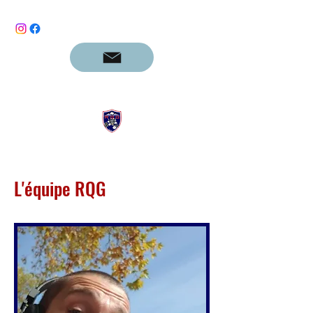
Rugby Quad Grenoble
L'équipe RQG